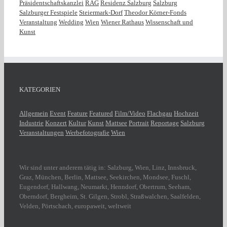
Präsidentschaftskanzlei
RAG
Residenz Salzburg
Salzburg
Salzburger Festspiele
Steiermark-Dorf
Theodor Körner-Fonds
Veranstaltung
Wedding
Wien
Wiener Rathaus
Wissenschaft und
Kunst
KATEGORIEN
Allgemein
Event
Feature
Featured
Film/Video
Flachgau
Hochzeit
Industrie
Konzert
Kultur
Kunst
Mattsee
Portrait
Reportage
Salzburg
Veranstaltungen
Werbefotografie
Wien
Wir sind unter anderem tätig in: Salzburg, Wien, Linz, Innsbruck,
Graz, München, Berlin, Mattsee, Seekirchen, Mondsee, Fuschl,
Eugendorf, Hallwang, Neumarkt, Henndorf, Obertrum, Seeham,
Oberndorf, Bergheim, St. Gilgen, Strobl, Straßwalchen, Saalfelden,
Velden, Pörtschach, europaweit, weltweit