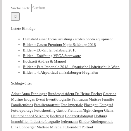
Suche nach:
Letzte Einträge
Diebstahl einer Fotoausrüstung / stolen photo equipment
Bilder :: Gastro Premium Night Salzburg 2018
Bilder – EU-Gipfel Salzburg 2018
Bilder – Eröffnung VEGA Sternwarte
Hochzeit Andrea & Manuel
Bilder :: Fete Imperiale 2018 – Spanische Hofreitschule Wien
Bilder :: 4. Airportlauf am Salzburger Flughafen
Schlagwörter
Adnet
Anna Fenninger
Bundespräsident Dr. Heinz Fischer
Caterina
Murino
Erdgas
Event
Eventfotografie
Fahrtraum Mattsee
Familie
Familienfotos
Familienportrait
Fete Imperiale
Flachgau
Fotograf
Fotoreportage
Fotoshooting
Gastro Premium Night
Gregor Glanz
Hauptbahnhof Salzburg
Hochzeit
Hochzeitsfotograf
Hofburg
Immobilien
Industriefotografie
Jedermann
Kinder
Kinderportrait
Linz
Lohberger
Mattsee
Mirabell
Oberndorf
Portrait