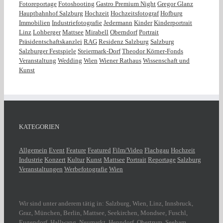
Fotoreportage
Fotoshooting
Gastro Premium Night
Gregor Glanz
Hauptbahnhof Salzburg
Hochzeit
Hochzeitsfotograf
Hofburg
Immobilien
Industriefotografie
Jedermann
Kinder
Kinderportrait
Linz
Lohberger
Mattsee
Mirabell
Oberndorf
Portrait
Präsidentschaftskanzlei
RAG
Residenz Salzburg
Salzburg
Salzburger Festspiele
Steiermark-Dorf
Theodor Körner-Fonds
Veranstaltung
Wedding
Wien
Wiener Rathaus
Wissenschaft und
Kunst
KATEGORIEN
Allgemein
Event
Feature
Featured
Film/Video
Flachgau
Hochzeit
Industrie
Konzert
Kultur
Kunst
Mattsee
Portrait
Reportage
Salzburg
Veranstaltungen
Werbefotografie
Wien
Wir sind unter anderem tätig in: Salzburg, Wien, Linz, Innsbruck,
Graz, München, Berlin, Mattsee, Seekirchen, Mondsee, Fuschl,
Eugendorf, Hallwang, Neumarkt, Henndorf, Obertrum, Seeham,