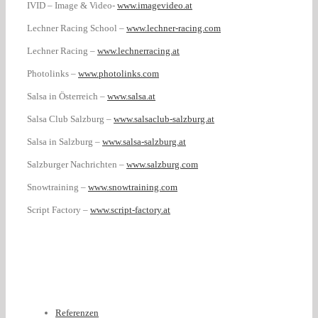
IVID – Image & Video-
www.imagevideo.at
Lechner Racing School –
www.lechner-racing.com
Lechner Racing –
www.lechnerracing.at
Photolinks –
www.photolinks.com
Salsa in Österreich –
www.salsa.at
Salsa Club Salzburg –
www.salsaclub-salzburg.at
Salsa in Salzburg –
www.salsa-salzburg.at
Salzburger Nachrichten –
www.salzburg.com
Snowtraining –
www.snowtraining.com
Script Factory –
www.script-factory.at
Referenzen