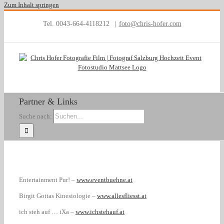
Zum Inhalt springen
Tel. 0043-664-4118212
|
foto@chris-hofer.com
Partner & Links
Suche nach:
Entertainment Pur! –
www.eventbuehne.at
Birgit Gottas Kinesiologie –
www.allesfliesst.at
ich steh auf … iXa –
www.ichstehauf.at