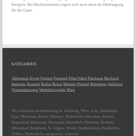
Ereignis. Der Hochzeitstrailer eignet sich auch ideal als Danksagung
für die Gäste.
KATEGORIEN
Allgemein
Event
Feature
Featured
Film/Video
Flachgau
Hochzeit
Industrie
Konzert
Kultur
Kunst
Mattsee
Portrait
Reportage
Salzburg
Veranstaltungen
Werbefotografie
Wien
Wir sind unter anderem tätig in: Salzburg, Wien, Linz, Innsbruck,
Graz, München, Berlin, Mattsee, Seekirchen, Mondsee, Fuschl,
Eugendorf, Hallwang, Neumarkt, Henndorf, Obertrum, Seeham,
Oberndorf, Bergheim, St. Gilgen, Strobl, Straßwalchen, Saalfelden,
Velden, Pörtschach, europaweit, weltweit